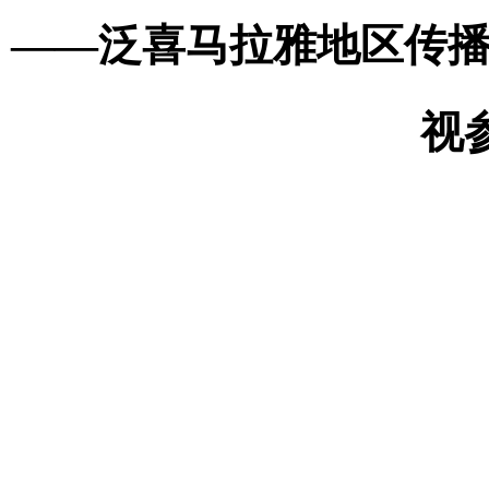
——
泛喜马拉雅地区传
视