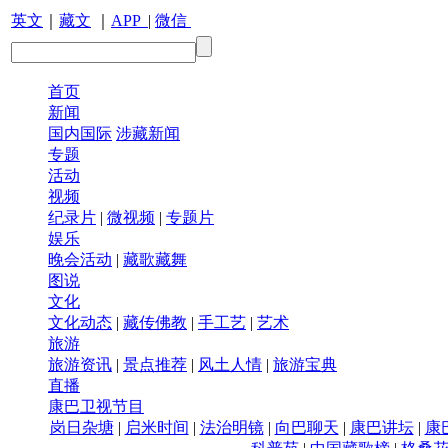
英文
｜
藏文
｜
APP
|
微信
首页
新闻
国内国际
涉藏新闻
专题
活动
视频
纪录片
|
微视频
|
专题片
娱乐
晚会活动
|
藏歌藏舞
图说
文化
文化动态
|
藏传佛教
|
手工艺
|
艺术
旅游
旅游资讯
|
景点推荐
|
风土人情
|
旅游宝典
直播
康巴卫视节目
岗日杂塘
|
启米时间
|
法治明镜
|
向巴聊天
|
康巴讲坛
|
康